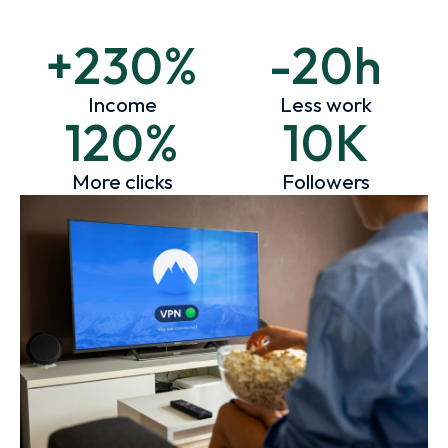
+230%
-20h
Income
Less work
120%
10K
More clicks
Followers